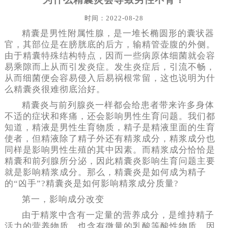
时间：2022-08-28
精囊是男性附属性腺，是一堆长椭圆形的囊状器
官，其部位是在膀胱底的后方，输精管壶腹的外侧。
由于精囊特殊结构特点，因而一些病原体细菌就会容
易乘隙而上从而引发炎症。发生炎症后，引流不畅，
从而细菌便会容易侵入后易祸根常留，这也说明为什
么精囊炎很难彻底治好。
精囊炎与前列腺炎一样都会给患者带来许多身体
不适的症状和疼痛，还会影响男性生育问题。我们都
知道，精液是男性生育物质，精子是精液里面的生育
使者，但精液除了精子外还有精浆成分，精浆成分也
同样是影响男性生殖的其中因素。而精浆成分恰恰是
精囊和前列腺所分泌，因此精囊炎影响生育问题主要
就是影响精浆成分。那么，精囊炎是如何成为精子
的“凶手”?精囊炎是如何影响精浆成分质量?
第一，影响成分改变
由于精浆中含有一定量的营养成分，是维持精子
活力的营养物质，也含有微量的乳酸等酸性物质。因