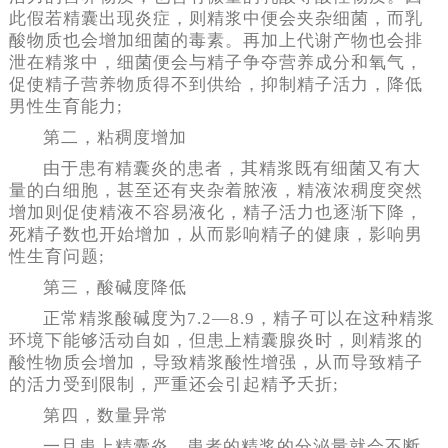
此假若精囊出现炎症，则精浆中便会夹杂细菌，而乳
酸物质也会增加细菌的毒素。再加上代谢产物也会排
泄在精浆中，细菌便会与精子争夺营养成分和氧气，
促使精子营养物质得不到供给，抑制精子活力，降低
男性生育能力;
第二，粘稠度增加
由于患有精囊炎的患者，其精浆既有细菌又有大
量的白细胞，甚至还有夹杂着脓液，精液浓稠度突然
增加则促使精液不容易液化，精子活力也逐渐下降，
死精子数也开始增加，从而影响精子的健康，影响男
性生育问题;
第三，酸碱度降低
正常精浆酸碱度为7.2—8.9，精子可以在这种精浆
环境下能够活动自如，但患上精囊腺炎时，则精浆的
酸性物质会增加，导致精浆酸性增强，从而导致精子
的活力受到限制，严重还会引起精予夭折;
第四，数量异常
一旦患上精囊炎，患者的精浆的分泌量就会不断