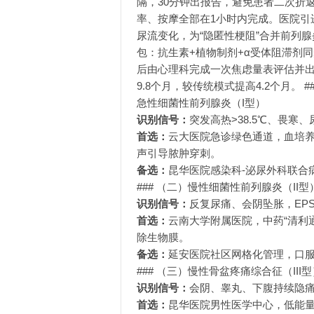
隔，30分钟出报告，避免患者二次折返。针
率、按摩全部在1小时内完成。医院引进加拿
尿流变化，为“隐匿性梗阻”合并前列腺
包：抗生素+植物制剂+α受体阻滞剂
后由心理科完成一次焦虑量表评估并出
9.8个月，较传统模式提高4.2个月。 
急性细菌性前列腺炎（I型）
识别信号：
突发高热>38.5℃、畏
首选：
云大医院急诊绿色通道，血培养
声引导脓肿穿刺。
备选：
昆华医院感染科-泌尿外科联合
### （二）慢性细菌性前列腺炎（II型
识别信号：
反复尿痛、会阴坠胀，EPS培
首选：
云南大学附属医院，中药“清利通
除生物膜。
备选：
延安医院社区网格化管理，口
### （三）慢性骨盆疼痛综合征（III型
识别信号：
会阴、睾丸、下腹持续隐
首选：
昆华医院男性医学中心，低能量