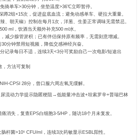
免骑单车>30分钟，坐垫温度>36℃立即暂停。
m，深蹲2组×15次，促进盆底血流；避免动感单车、硬拉大重量。
（小米辣、朝天椒）控制在每月1次，洋葱、生姜正常调味无需禁忌。
500 ml，饮酒当天额外补充500 ml水。
2次，减少腺管淤积；已有伴侣保持原有频率，无需刻意增减。
睡前30分钟禁用短视频，降低交感神经兴奋。
10分记录每日不适，连续3天<3分可奖励自己一次电影/短途出
敏，方法可复制
IH-CPSI 28分，曾口服六周左氧无缓解。
→尿流动力学提示隐匿梗阻→低能量冲击波+坦索罗辛+普瑞巴林
痛消失，复查EPS白细胞3-5/HP，随访18个月未复发。
杆菌>10⁵ CFU/ml，连续3次药敏显示ESBL阳性。