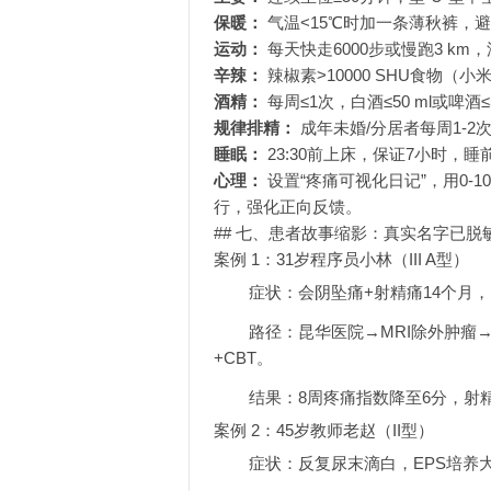
保暖：
气温<15℃时加一条薄秋裤，避
运动：
每天快走6000步或慢跑3 k
辛辣：
辣椒素>10000 SHU食物
酒精：
每周≤1次，白酒≤50 ml或啤酒≤
规律排精：
成年未婚/分居者每周1-
睡眠：
23:30前上床，保证7小时，
心理：
设置“疼痛可视化日记”，用0-
行，强化正向反馈。
## 七、患者故事缩影：真实名字已脱
案例 1：31岁程序员小林（III A型）
症状：会阴坠痛+射精痛14个月，N
路径：昆华医院→MRI除外肿瘤
+CBT。
结果：8周疼痛指数降至6分，射精
案例 2：45岁教师老赵（II型）
症状：反复尿末滴白，EPS培养大肠