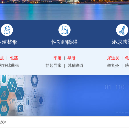
生殖整形
性功能障碍
泌尿感
皮
|
包茎
阳痿
|
早泄
尿道炎
|
龟
索静脉曲张
勃起异常
|
射精障碍
睾丸炎
|
膀
炎
>