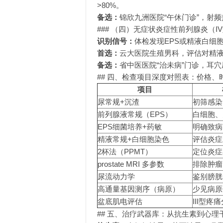
>80%。
备选：
锦欣九洲医院“午休门诊”，射
### （四）无症状炎症性前列腺炎（I
识别信号：
体检发现EPS或精液白细
首选：
云大医院生殖男科，评估对精液
备选：
省中医医院“治未病”门诊，耳穴
## 四、检查项目深度对照表：价格
项目
尿常规+沉渣
初筛感染
前列腺液常规（EPS）
白细胞、
EPS细菌培养+药敏
明确致病
精液常规+白细胞染色
评估炎症
2杯法（PPMT）
定位炎症
prostate MRI 多参数
排除肿瘤
尿流动力学
鉴别膀胱
高通量基因测序（病原）
少见病原
盆底肌电评估
III型疼
## 五、治疗武器库：从抗生素到心理干预