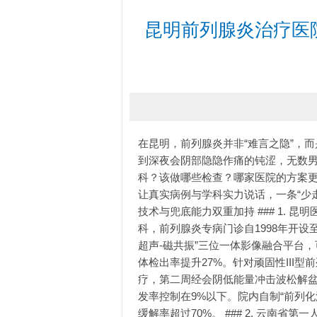
昆明前列腺炎治疗医
在昆明，前列腺炎并非“难言之隐”，
到深夜会阴部隐隐作痛的钝涩，无数
科？该做哪些检查？哪家医院的方案
让真实病例与学科实力说话，一条“少走
技术与兜底能力双重加持 ### 1. 
科，前列腺炎专病门诊自1998年开设
超声-磁共振”三位一体影像融合平台
体检出率提升27%。针对顽固性III
疗，第二周经会阴低能量冲击波松解盆
发率控制在9%以下。院内自制“前列
缓解率超过70%。 ### 2. 云南