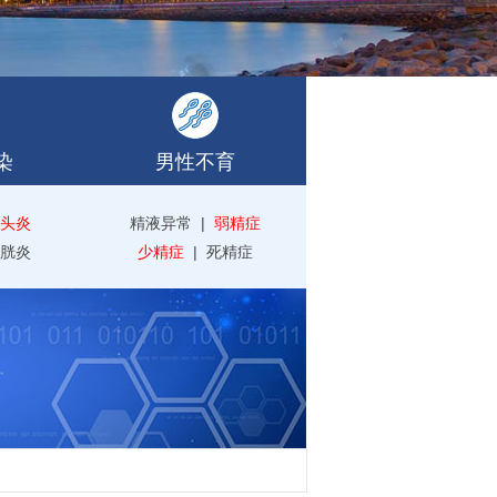
染
男性不育
头炎
精液异常
|
弱精症
胱炎
少精症
|
死精症