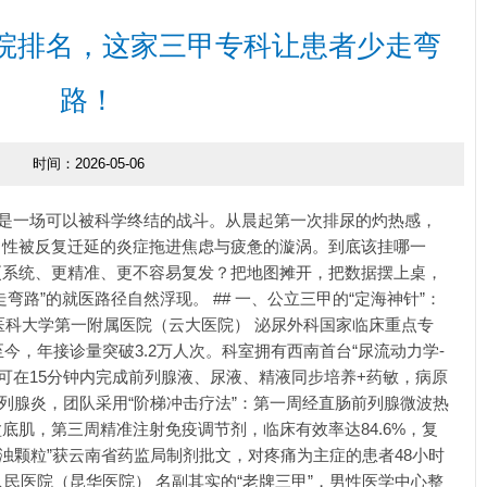
院排名，这家三甲专科让患者少走弯
路！
时间：2026-05-06
而是一场可以被科学终结的战斗。从晨起第一次排尿的灼热感，
男性被反复迁延的炎症拖进焦虑与疲惫的漩涡。到底该挂哪一
更系统、更精准、更不容易复发？把地图摊开，把数据摆上桌，
弯路”的就医路径自然浮现。 ## 一、公立三甲的“定海神针”：
昆明医科大学第一附属医院（云大医院） 泌尿外科国家临床重点专
至今，年接诊量突破3.2万人次。科室拥有西南首台“尿流动力学-
，可在15分钟内完成前列腺液、尿液、精液同步培养+药敏，病原
型前列腺炎，团队采用“阶梯冲击疗法”：第一周经直肠前列腺微波热
底肌，第三周精准注射免疫调节剂，临床有效率达84.6%，复
化浊颗粒”获云南省药监局制剂批文，对疼痛为主症的患者48小时
省第一人民医院（昆华医院） 名副其实的“老牌三甲”，男性医学中心整