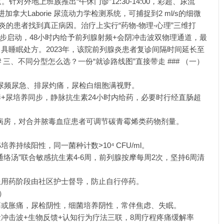
对外地上班族推出“午休门诊”12:30-14:00，彩超、尿流
大Laborie 尿流动力学检测系统，可捕捉到2 ml/s的细微
炎的患者找到真正病因。治疗上实行“药物-物理-心理”三维打
同步启动，48小时内给予前列腺射频+会阴冲击波双物理通道，最
具睡眠处方。2023年，该院前列腺炎患者复诊间隔时间延长至
## 三、不同分型怎么选？一份“就诊路线图”直接带走 ### （一）
寒、尿频尿急、排尿灼痛，尿检白细胞满视野。
+尿培养同步，静脉抗生素24小时内给药，必要时行经直肠超
病房，对合并脓毒血症患者可调节碳青霉烯类药物剂量。
）
养持续阳性，同一菌种计数>10⁴ CFU/ml。
络汤”联合敏感抗生素4-6周，前列腺按摩每周2次，坚持6周清
服用药阶段由社区护士督导，防止自行停药。
）
痛或胀痛，尿检阴性，细菌培养阴性，常伴焦虑、失眠。
冲击波+生物反馈+认知行为疗法三联，8周疗程疼痛缓解率