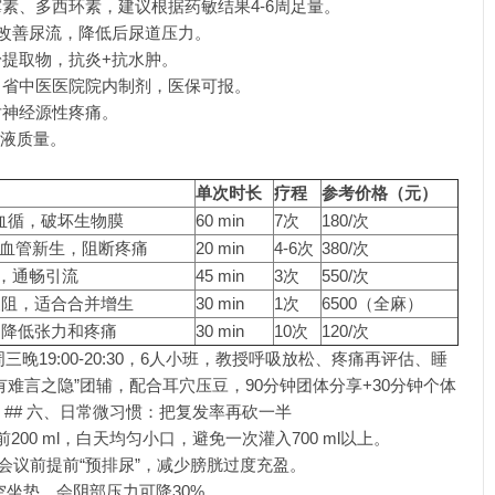
素、多西环素，建议根据药敏结果4-6周足量。
改善尿流，降低后尿道压力。
提取物，抗炎+抗水肿。
，省中医医院院内制剂，医保可报。
对神经源性疼痛。
精液质量。
单次时长
疗程
参考价格（元）
部血循，破坏生物膜
60 min
7次
180/次
²刺激血管新生，阻断疼痛
20 min
4-6次
380/次
管，通畅引流
45 min
3次
550/次
梗阻，适合合并增生
30 min
1次
6500（全麻）
，降低张力和疼痛
30 min
10次
120/次
每周三晚19:00-20:30，6人小班，教授呼吸放松、疼痛再评估、睡
难言之隐”团辅，配合耳穴压豆，90分钟团体分享+30分钟个体
 ## 六、日常微习惯：把复发率再砍一半
l，睡前200 ml，白天均匀小口，避免一次灌入700 ml以上。
、会议前提前“预排尿”，减少膀胱过度充盈。
中空坐垫，会阴部压力可降30%。