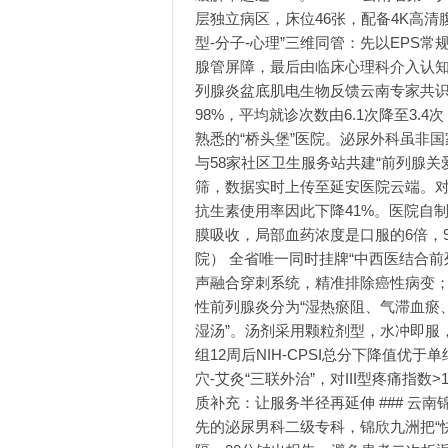
层独立病区，床位46张，配备4K高
型-分子-心理”三维同管：先以EPS常
腺管屏障，最后由临床心理科介入认知
列腺炎盆底肌电生物反馈云南专家共识
98%，平均就诊次数由6.1次降至3.4次
熟悉的“桥头堡”医院。泌尿外科虽非国
与58家社区卫生服务站共建“前列腺关
筛，数据实时上传至延安医院云端。对轻
抗生素使用率因此下降41%。医院自
膜吸收，局部血药浓度是口服的6倍，90
院） 全省唯一同时挂牌“中西医结合前列
声融合穿刺系统，精准排除癌性病变
性前列腺炎分为“湿热瘀阻、气滞血瘀
湿汤”。汤剂采用颗粒剂型，水冲即服
组12周后NIH-CPSI总分下降值优
穴-艾灸“三联外治”，对III型疼痛指数
质补充：让服务半径再延伸 ### 云南
先的泌尿男科二级专科，锦欣九洲把“