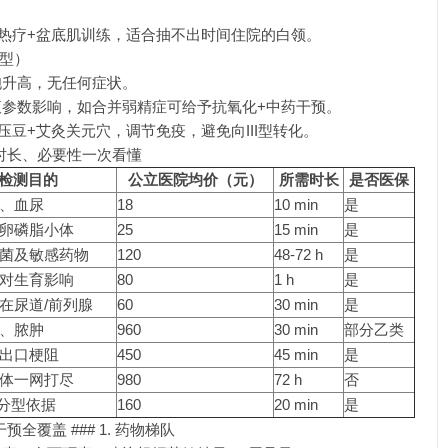
频热疗+盆底肌训练，适合抽不出时间住院的白领。
V型）
胞升高，无任何症状。
参数影响，如合并弱精症可给予抗氧化+中药干预。
压豆+艾灸关元穴，调节免疫，避免向III型转化。
、时长、必要性一次看懂
检测目的
公立医院均价（元）
所需时长
是否医保
、血尿
18
10 min
是
卵磷脂小体
25
15 min
是
菌及敏感药物
120
48-72 h
是
对生育影响
80
1 h
是
在尿道/前列腺
60
30 min
是
、脓肿
960
30 min
部分乙类
出口梗阻
450
45 min
是
体一网打尽
980
72 h
否
痛分型依据
160
20 min
是
全覆盖 ### 1. 药物梯队