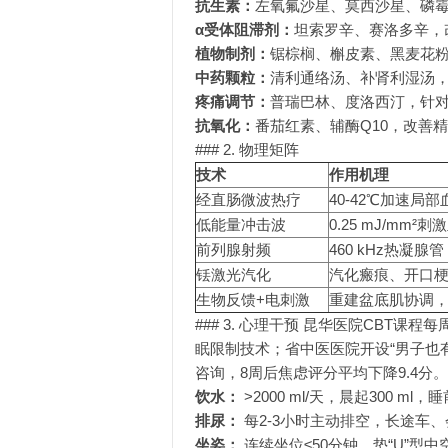
抗生素：
左氧氟沙星、莫西沙星、磷霉
α受体阻滞剂：
坦索罗辛、赛洛多辛，
植物制剂：
锯棕榈、槲皮素、黑麦花粉
中药颗粒：
清利通络汤、补肾利湿汤
疼痛调节：
普瑞巴林、度洛西汀，针
抗氧化：
番茄红素、辅酶Q10，改善
### 2. 物理矩阵
技术
作用机理
经直肠微波热疗
40-42℃加速局
低能量冲击波
0.25 mJ/mm
前列腺射频
460 kHz热凝腺
铥激光汽化
汽化瘢痕、开口
生物反馈+电刺激
重建盆底肌协调
### 3. 心理干预 昆华医院CBT课程
眠限制技术；省中医医院开设“男子也有
咨询，8周后焦虑评分平均下降9.4分。
饮水：
>2000 ml/天，晨起300 m
排尿：
每2-3小时主动排空，长途车
坐姿：
连续坐位≤50分钟，垫“U”型