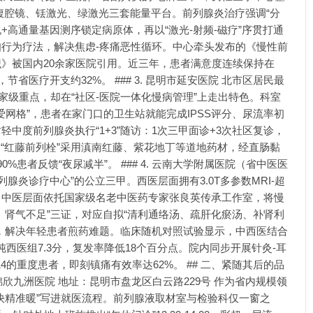
清腹腔镜、铥激光、绿激光三套能量平台。前列腺炎治疗强调“分
规+高通量基因测序锁定病原体，再以“激光-射频-磁疗”序贯打通
行为疗法，解决焦虑-疼痛恶性循环。中心牵头发布的《慢性前
》被国内20余家医院引用。近三年，患者满意度连续保持在
，节省医疗开支约32%。 ### 3. 昆明市延安医院 北市区居民最
家级重点，却在“社区-医院一体化慢病管理”上走出特色。科室
爱网格”，患者在家门口的卫生站就能完成IPSS评分、尿流率初
中度前列腺炎执行“1+3”随访：1次三甲面诊+3次社区复诊，
制“红藤前列栓”采用滇南红藤、紫花地丁等道地药材，经直肠黏
%患者反馈“夜尿减半”。 ### 4. 云南大学附属医院（省中医医
腺炎诊疗中心”的公立三甲。西医层面拥有3.0T多参数MRI-超
；中医层面依托国家级名老中医药专家张良英传承工作室，将慢
、肾气不足”三证，对应自拟“清利通络汤、疏肝化瘀汤、补肾利
，解决年轻患者煎药难题。临床随机对照试验显示，中西医结合
于单纯西医组7.3分，复发率降低18个百分点。院内同步开展针灸-耳
>14的重度患者，即刻镇痛有效率达62%。 ## 二、紧随其后的品
锦欣九洲医院 地址：昆明市盘龙区白云路229号 作为省内规模领
快精准暖”写进就医流程。前列腺液取材室与检验科仅一窗之