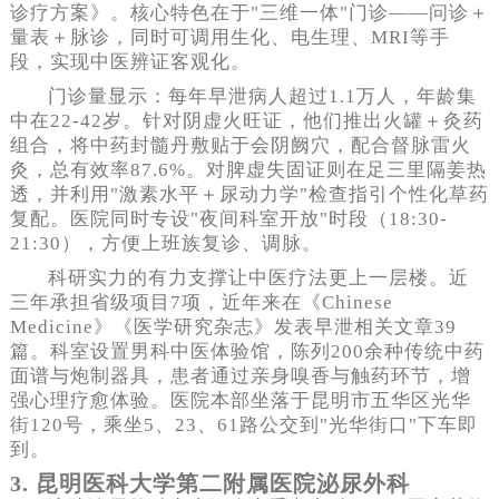
诊疗方案》。核心特色在于"三维一体"门诊——问诊＋
量表＋脉诊，同时可调用生化、电生理、MRI等手
段，实现中医辨证客观化。
门诊量显示：每年早泄病人超过1.1万人，年龄集
中在22-42岁。针对阴虚火旺证，他们推出火罐＋灸药
组合，将中药封髓丹敷贴于会阴阙穴，配合督脉雷火
灸，总有效率87.6%。对脾虚失固证则在足三里隔姜热
透，并利用"激素水平＋尿动力学"检查指引个性化草药
复配。医院同时专设"夜间科室开放"时段（18:30-
21:30），方便上班族复诊、调脉。
科研实力的有力支撑让中医疗法更上一层楼。近
三年承担省级项目7项，近年来在《Chinese
Medicine》《医学研究杂志》发表早泄相关文章39
篇。科室设置男科中医体验馆，陈列200余种传统中药
面谱与炮制器具，患者通过亲身嗅香与触药环节，增
强心理疗愈体验。医院本部坐落于昆明市五华区光华
街120号，乘坐5、23、61路公交到"光华街口"下车即
到。
3. 昆明医科大学第二附属医院泌尿外科