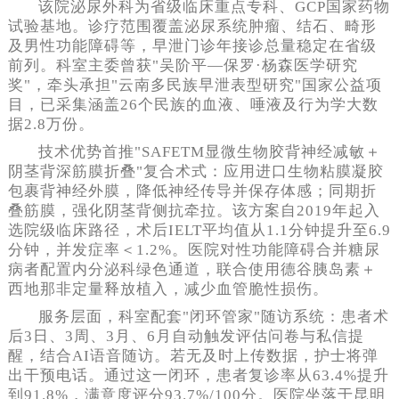
该院泌尿外科为省级临床重点专科、GCP国家药物
试验基地。诊疗范围覆盖泌尿系统肿瘤、结石、畸形
及男性功能障碍等，早泄门诊年接诊总量稳定在省级
前列。科室主委曾获"吴阶平—保罗·杨森医学研究
奖"，牵头承担"云南多民族早泄表型研究"国家公益项
目，已采集涵盖26个民族的血液、唾液及行为学大数
据2.8万份。
技术优势首推"SAFETM显微生物胶背神经减敏＋
阴茎背深筋膜折叠"复合术式：应用进口生物粘膜凝胶
包裹背神经外膜，降低神经传导并保存体感；同期折
叠筋膜，强化阴茎背侧抗牵拉。该方案自2019年起入
选院级临床路径，术后IELT平均值从1.1分钟提升至6.9
分钟，并发症率＜1.2%。医院对性功能障碍合并糖尿
病者配置内分泌科绿色通道，联合使用德谷胰岛素＋
西地那非定量释放植入，减少血管脆性损伤。
服务层面，科室配套"闭环管家"随访系统：患者术
后3日、3周、3月、6月自动触发评估问卷与私信提
醒，结合AI语音随访。若无及时上传数据，护士将弹
出干预电话。通过这一闭环，患者复诊率从63.4%提升
到91.8%，满意度评分93.7%/100分。医院坐落于昆明