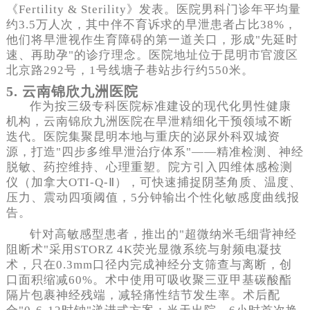
《Fertility & Sterility》发表。医院男科门诊年平均量
约3.5万人次，其中伴不育诉求的早泄患者占比38%，
他们将早泄视作生育障碍的第一道关口，形成"先延时
速、再助孕"的诊疗理念。医院地址位于昆明市官渡区
北京路292号，1号线塘子巷站步行约550米。
5. 云南锦欣九洲医院
作为按三级专科医院标准建设的现代化男性健康
机构，云南锦欣九洲医院在早泄精细化干预领域不断
迭代。医院集聚昆明本地与重庆的泌尿外科双城资
源，打造"四步多维早泄治疗体系"——精准检测、神经
脱敏、药控维持、心理重塑。院方引入四维体感检测
仪（加拿大OTI‐Q‐Ⅱ），可快速捕捉阴茎角质、温度、
压力、震动四项阈值，5分钟输出个性化敏感度曲线报
告。
针对高敏感型患者，推出的"超微纳米⽑细背神经
阻断术"采用STORZ 4K荧光显微系统与射频电凝技
术，只在0.3mm口径内完成神经分支筛查与离断，创
口面积缩减60%。术中使用可吸收聚三亚甲基碳酸酯
隔片包裹神经残端，减轻痛性结节发生率。术后配