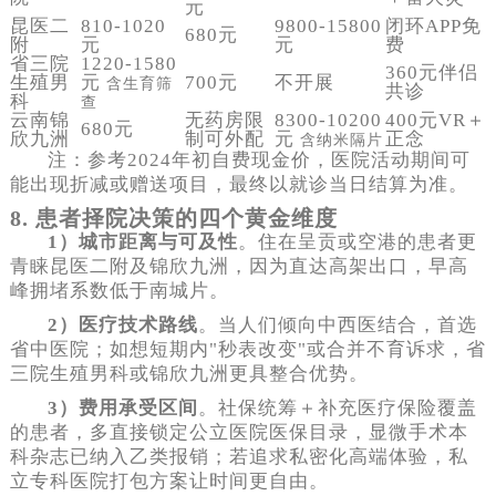
元
昆医二
810-1020
9800-15800
闭环APP免
680元
附
元
元
费
省三院
1220-1580
360元伴侣
生殖男
元
700元
不开展
含生育筛
共诊
科
查
云南锦
无药房限
8300-10200
400元VR＋
680元
欣九洲
制可外配
元
正念
含纳米隔片
注：参考2024年初自费现金价，医院活动期间可
能出现折减或赠送项目，最终以就诊当日结算为准。
8. 患者择院决策的四个黄金维度
1）城市距离与可及性
。住在呈贡或空港的患者更
青睐昆医二附及锦欣九洲，因为直达高架出口，早高
峰拥堵系数低于南城片。
2）医疗技术路线
。当人们倾向中西医结合，首选
省中医院；如想短期内"秒表改变"或合并不育诉求，省
三院生殖男科或锦欣九洲更具整合优势。
3）费用承受区间
。社保统筹＋补充医疗保险覆盖
的患者，多直接锁定公立医院医保目录，显微手术本
科杂志已纳入乙类报销；若追求私密化高端体验，私
立专科医院打包方案让时间更自由。