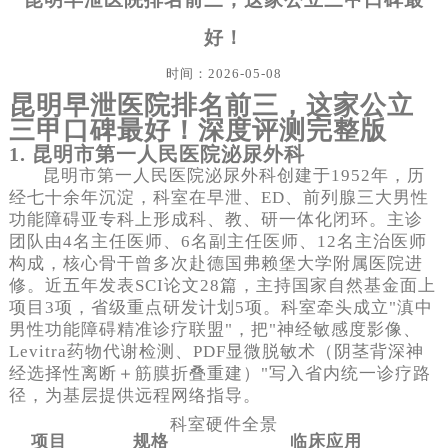
好！
时间：2026-05-08
昆明早泄医院排名前三，这家公立
三甲口碑最好！深度评测完整版
1. 昆明市第一人民医院泌尿外科
昆明市第一人民医院泌尿外科创建于1952年，历
经七十余年沉淀，科室在早泄、ED、前列腺三大男性
功能障碍亚专科上形成科、教、研一体化闭环。主诊
团队由4名主任医师、6名副主任医师、12名主治医师
构成，核心骨干曾多次赴德国弗赖堡大学附属医院进
修。近五年发表SCI论文28篇，主持国家自然基金面上
项目3项，省级重点研发计划5项。科室牵头成立"滇中
男性功能障碍精准诊疗联盟"，把"神经敏感度影像、
Levitra药物代谢检测、PDF显微脱敏术（阴茎背深神
经选择性离断＋筋膜折叠重建）"写入省内统一诊疗路
径，为基层提供远程网络指导。
科室硬件全景
项目
规格
临床应用