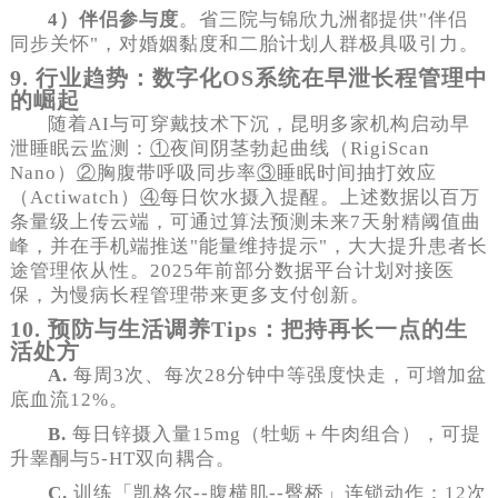
4）伴侣参与度
。省三院与锦欣九洲都提供"伴侣
同步关怀"，对婚姻黏度和二胎计划人群极具吸引力。
9. 行业趋势：数字化OS系统在早泄长程管理中
的崛起
随着AI与可穿戴技术下沉，昆明多家机构启动早
泄睡眠云监测：
①
夜间阴茎勃起曲线（RigiScan
Nano）
②
胸腹带呼吸同步率
③
睡眠时间抽打效应
（Actiwatch）
④
每日饮水摄入提醒。上述数据以百万
条量级上传云端，可通过算法预测未来7天射精阈值曲
峰，并在手机端推送"能量维持提示"，大大提升患者长
途管理依从性。2025年前部分数据平台计划对接医
保，为慢病长程管理带来更多支付创新。
10. 预防与生活调养Tips：把持再长一点的生
活处方
A.
每周3次、每次28分钟中等强度快走，可增加盆
底血流12%。
B.
每日锌摄入量15mg（牡蛎＋牛肉组合），可提
升睾酮与5-HT双向耦合。
C.
训练「凯格尔--腹横肌--臀桥」连锁动作：12次