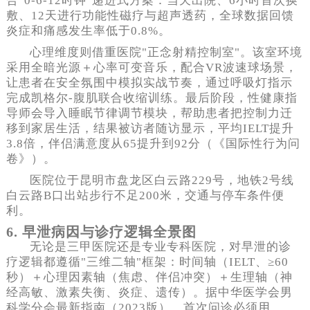
合"0‐6‐12时钟"递进式方案：当天出院、6小时首次换
敷、12天进行功能性磁疗与超声透药，全球数据回馈
炎症和痛感发生率低于0.8%。
心理维度则借重医院"正念射精控制室"。该室环境
采用全暗光源＋心率可变音乐，配合VR波速球场景，
让患者在安全氛围中模拟实战节奏，通过呼吸灯指示
完成凯格尔-腹肌联合收缩训练。最后阶段，性健康指
导师会导入睡眠节律调节模块，帮助患者把控制力迁
移到家居生活，结果被访者随访显示，平均IELT提升
3.8倍，伴侣满意度从65提升到92分（《国际性行为问
卷》）。
医院位于昆明市盘龙区白云路229号，地铁2号线
白云路B口出站步行不足200米，交通与停车条件便
利。
6. 早泄病因与诊疗逻辑全景图
无论是三甲医院还是专业专科医院，对早泄的诊
疗逻辑都遵循"三维二轴"框架：时间轴（IELT、≥60
秒）＋心理因素轴（焦虑、伴侣冲突）＋生理轴（神
经高敏、激素失衡、炎症、遗传）。据中华医学会男
科学分会最新指南（2023版），首次问诊必须用