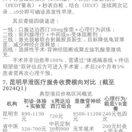
《PEDT量表》＋秒表自检，结合《IELT》连续两次记
录，≥9分即可确诊原发性早泄。
其后遵循四级递进：
一线：口服达泊西汀30mg按需＋心理行为训练；
二线：前列腺理疗＋中药或α-受体阻断剂；
三线：激光脱敏联合射频胶原新生，目标降低龟背厚
度、减少神经介质释放；
四线：选择性手术-背神经阻断或聚左旋乳酸显微填
充。
手术并非治愈率100%，需通过"体感阈基线＋伴侣
期望值"双评估后方可进入手术窗，术后24个月有5%
患者需再次心理干预。
7. 昆明早泄医疗服务收费横向对比（截至
2024Q1）
典型项目价格区间概览
心理行为/
初诊-体格
6周达泊
显微背神经
机构
箱底VR套
＋实验室
西汀组合
术
餐
昆明市
890-1130
9500-11200
240元包四
720元
一
元
元
次
中药定制
省中医
200元针灸
520-700元
30剂900
无常规术
院
＋雷火灸