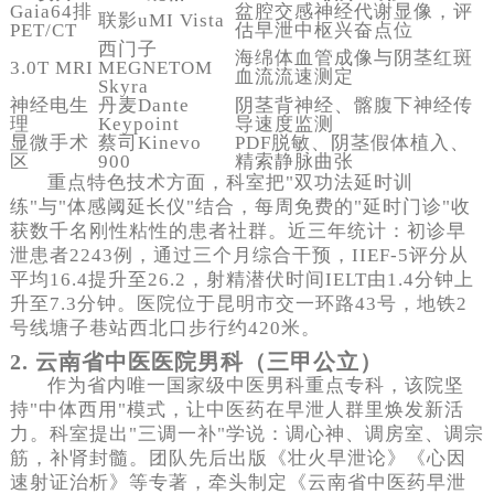
Gaia64排
盆腔交感神经代谢显像，评
联影uMI Vista
PET/CT
估早泄中枢兴奋点位
西门子
海绵体血管成像与阴茎红斑
3.0T MRI
MEGNETOM
血流流速测定
Skyra
神经电生
丹麦Dante
阴茎背神经、髂腹下神经传
理
Keypoint
导速度监测
显微手术
蔡司Kinevo
PDF脱敏、阴茎假体植入、
区
900
精索静脉曲张
重点特色技术方面，科室把"双功法延时训
练"与"体感阈延长仪"结合，每周免费的"延时门诊"收
获数千名刚性粘性的患者社群。近三年统计：初诊早
泄患者2243例，通过三个月综合干预，IIEF‐5评分从
平均16.4提升至26.2，射精潜伏时间IELT由1.4分钟上
升至7.3分钟。医院位于昆明市交一环路43号，地铁2
号线塘子巷站西北口步行约420米。
2. 云南省中医医院男科（三甲公立）
作为省内唯一国家级中医男科重点专科，该院坚
持"中体西用"模式，让中医药在早泄人群里焕发新活
力。科室提出"三调一补"学说：调心神、调房室、调宗
筋，补肾封髓。团队先后出版《壮火早泄论》《心因
速射证治析》等专著，牵头制定《云南省中医药早泄