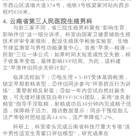
市西山区滇缅大道374号，地铁3号线梁家河站向西步
程约650米。
4. 云南省第三人民医院生殖男科
与前三家不同，省三院生殖男科聚焦"影响生育、
影响伴侣"这一细分诉求。科室由国家卫健委辅助生殖
技术评审专家领衔，配设生殖医学检验实验室、生物
节律监测室与男性功能康复中心。首推"早泄—精液—
胚胎"三位一体公式：如果时间太短造成性交失败，精
子收集率变低，最终影响IVF结局。为此，该科建
立"早泄伴侣同步关怀计划"。
临床流程如下：①电生理＋5-HT受体基因检测，
锁定早期射精表型；②伴侣同步参与"环形挤压行为训
练"，重塑射精反射弧；③如一年内尝试自然妊娠失
败，可无缝对接医院自有IVF/ICSI团队，采用"改良射
精室"指导手淫取精，射精成功后30分钟内完成精子优
选，保障精子活力。随访数据显示：同步干预组胎儿
活产率较对照组提高14.6%，流产率降低7.2%。
科研上，科室牵头完成云南省科技厅重大专项"滇
中男性适宜生育窗口评估模型"，研究成果在