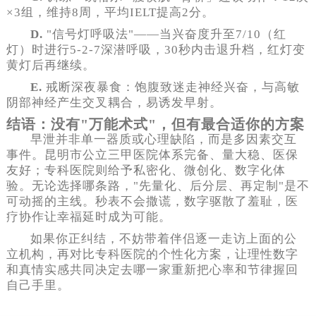
×3组，维持8周，平均IELT提高2分。
D.
"信号灯呼吸法"——当兴奋度升至7/10（红
灯）时进行5-2-7深潜呼吸，30秒内击退升档，红灯变
黄灯后再继续。
E.
戒断深夜暴食：饱腹致迷走神经兴奋，与高敏
阴部神经产生交叉耦合，易诱发早射。
结语：没有"万能术式"，但有最合适你的方案
早泄并非单一器质或心理缺陷，而是多因素交互
事件。昆明市公立三甲医院体系完备、量大稳、医保
友好；专科医院则给予私密化、微创化、数字化体
验。无论选择哪条路，"先量化、后分层、再定制"是不
可动摇的主线。秒表不会撒谎，数字驱散了羞耻，医
疗协作让幸福延时成为可能。
如果你正纠结，不妨带着伴侣逐一走访上面的公
立机构，再对比专科医院的个性化方案，让理性数字
和真情实感共同决定去哪一家重新把心率和节律握回
自己手里。