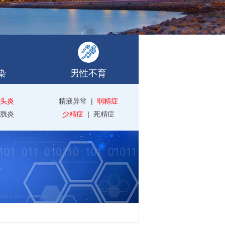
染
男性不育
头炎
精液异常
|
弱精症
胱炎
少精症
|
死精症