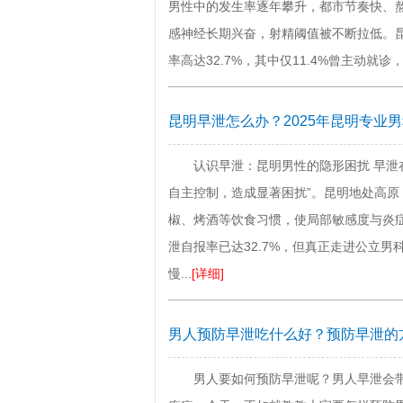
男性中的发生率逐年攀升，都市节奏快、
感神经长期兴奋，射精阈值被不断拉低。昆
率高达32.7%，其中仅11.4%曾主动就诊
昆明早泄怎么办？2025年昆明专业
认识早泄：昆明男性的隐形困扰 早泄
自主控制，造成显著困扰”。昆明地处高
椒、烤酒等饮食习惯，使局部敏感度与炎症
泄自报率已达32.7%，但真正走进公立
慢...
[详细]
男人预防早泄吃什么好？预防早泄的
男人要如何预防早泄呢？男人早泄会