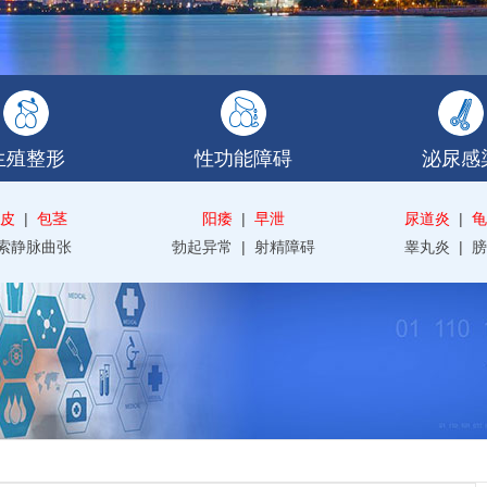
生殖整形
性功能障碍
泌尿感
皮
|
包茎
阳痿
|
早泄
尿道炎
|
龟
索静脉曲张
勃起异常
|
射精障碍
睾丸炎
|
膀