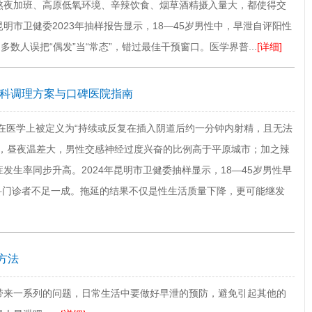
熬夜加班、高原低氧环境、辛辣饮食、烟草酒精摄入量大，都使得交
明市卫健委2023年抽样报告显示，18—45岁男性中，早泄自评阳性
，多数人误把“偶发”当“常态”，错过最佳干预窗口。医学界普...
[详细]
男科调理方案与口碑医院指南
在医学上被定义为“持续或反复在插入阴道后约一分钟内射精，且无法
原，昼夜温差大，男性交感神经过度兴奋的比例高于平原城市；加之辣
发生率同步升高。2024年昆明市卫健委抽样显示，18—45岁男性早
男科门诊者不足一成。拖延的结果不仅是性生活质量下降，更可能继发
方法
带来一系列的问题，日常生活中要做好早泄的预防，避免引起其他的