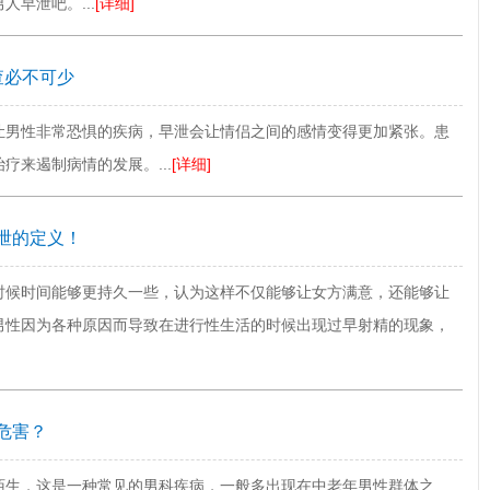
早泄吧。...
[详细]
查必不可少
让男性非常恐惧的疾病，早泄会让情侣之间的感情变得更加紧张。患
疗来遏制病情的发展。...
[详细]
泄的定义！
时候时间能够更持久一些，认为这样不仅能够让女方满意，还能够让
男性因为各种原因而导致在进行性生活的时候出现过早射精的现象，
危害？
陌生，这是一种常见的男科疾病，一般多出现在中老年男性群体之