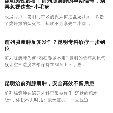
昆明男性必看！前列腺囊肿的早期信号，别
再忽视这些“小毛病
凌晨两点，昆明北市区的夜风掠过盘龙江面，吹散
了烧烤摊的烟火气，却吹不走李先生小腹...
前列腺囊肿反复发作？昆明专科诊疗一步到
位
前列腺囊肿为何“赖在春城不走” 昆明的低纬高原气
候让空气湿度常年保持在60%上下，昼...
昆明治前列腺囊肿，安全高效不留后患
前列腺囊肿在泌尿外科里常被称作“沉默的积水
袋”，体积不大时几乎毫无征兆，一旦压迫...