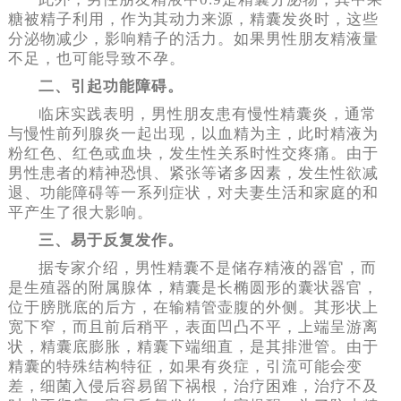
糖被精子利用，作为其动力来源，精囊发炎时，这些
分泌物减少，影响精子的活力。如果男性朋友精液量
不足，也可能导致不孕。
二、引起功能障碍。
临床实践表明，男性朋友患有慢性精囊炎，通常
与慢性前列腺炎一起出现，以血精为主，此时精液为
粉红色、红色或血块，发生性关系时性交疼痛。由于
男性患者的精神恐惧、紧张等诸多因素，发生性欲减
退、功能障碍等一系列症状，对夫妻生活和家庭的和
平产生了很大影响。
三、易于反复发作。
据专家介绍，男性精囊不是储存精液的器官，而
是生殖器的附属腺体，精囊是长椭圆形的囊状器官，
位于膀胱底的后方，在输精管壶腹的外侧。其形状上
宽下窄，而且前后稍平，表面凹凸不平，上端呈游离
状，精囊底膨胀，精囊下端细直，是其排泄管。由于
精囊的特殊结构特征，如果有炎症，引流可能会变
差，细菌入侵后容易留下祸根，治疗困难，治疗不及